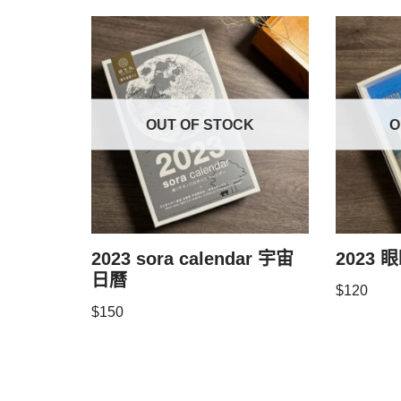
OUT OF STOCK
O
2023 sora calendar 宇宙
2023
日曆
$
120
$
150