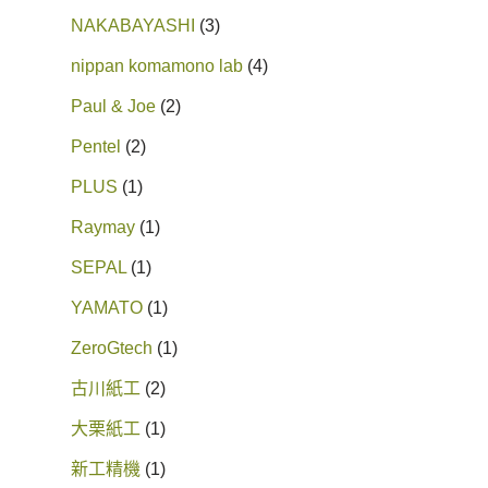
NAKABAYASHI
3
nippan komamono lab
4
Paul & Joe
2
Pentel
2
PLUS
1
Raymay
1
SEPAL
1
YAMATO
1
ZeroGtech
1
古川紙工
2
大栗紙工
1
新工精機
1