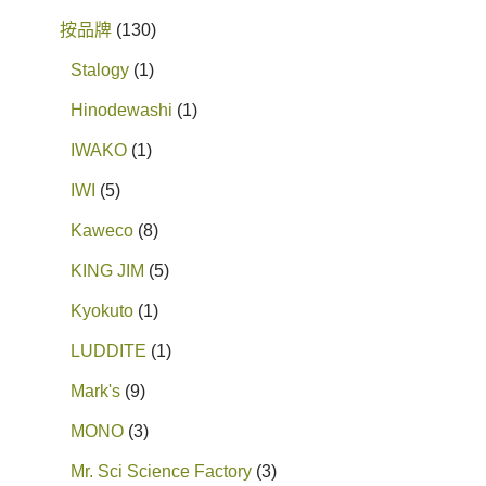
按品牌
130
Stalogy
1
Hinodewashi
1
IWAKO
1
IWI
5
Kaweco
8
KING JIM
5
Kyokuto
1
LUDDITE
1
Mark's
9
MONO
3
Mr. Sci Science Factory
3