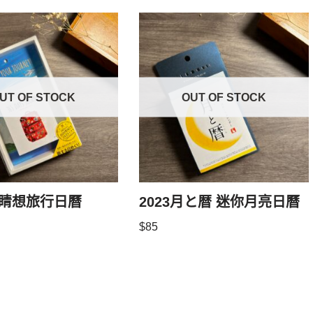
UT OF STOCK
OUT OF STOCK
 眼睛想旅行日曆
2023月と暦 迷你月亮日曆
$
85