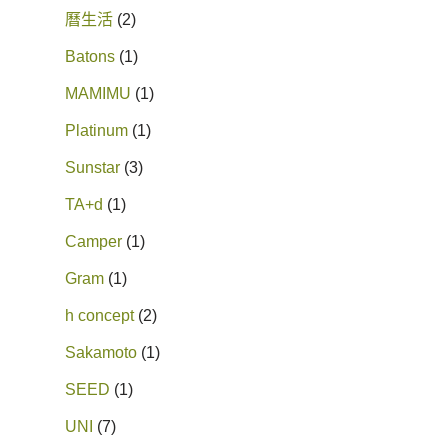
曆生活
2
Batons
1
MAMIMU
1
Platinum
1
Sunstar
3
TA+d
1
Camper
1
Gram
1
h concept
2
Sakamoto
1
SEED
1
UNI
7